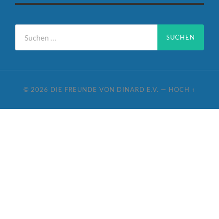
Suchen
nach:
© 2026
DIE FREUNDE VON DINARD E.V.
—
HOCH ↑