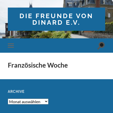
DIE FREUNDE VON
DINARD E.V.
Suchfe
Mobile-
ein-/a
Menü
ein-/ausblenden
Französische Woche
ARCHIVE
Archive