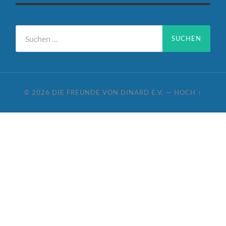
Suchen
nach:
© 2026
DIE FREUNDE VON DINARD E.V.
—
HOCH ↑