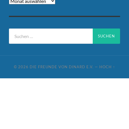
Archive
Suchen
nach:
© 2026
DIE FREUNDE VON DINARD E.V.
—
HOCH ↑