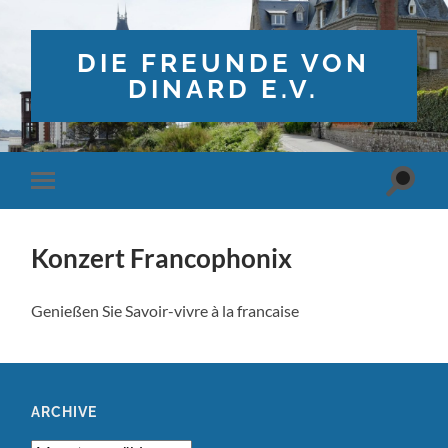
DIE FREUNDE VON
DINARD E.V.
Suchfe
Mobile-
ein-/a
Menü
ein-/ausblenden
Konzert Francophonix
Genießen Sie Savoir-vivre à la francaise
ARCHIVE