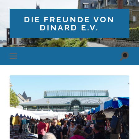
DIE FREUNDE VON
DINARD E.V.
Suchfe
Mobile-
ein-/a
Menü
ein-/ausblenden