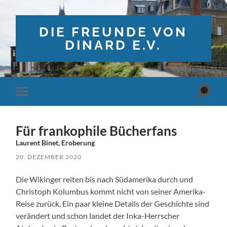
DIE FREUNDE VON
DINARD E.V.
Suchfe
Mobile-
ein-/a
Menü
ein-/ausblenden
Für frankophile Bücherfans
Laurent Binet, Eroberung
20. DEZEMBER 2020
Die Wikinger reiten bis nach Südamerika durch und
Christoph Kolumbus kommt nicht von seiner Amerika-
Reise zurück. Ein paar kleine Details der Geschichte sind
verändert und schon landet der Inka-Herrscher