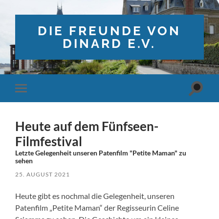
DIE FREUNDE VON
DINARD E.V.
Suchfe
Mobile-
ein-/a
Menü
ein-/ausblenden
Heute auf dem Fünfseen-
Filmfestival
Letzte Gelegenheit unseren Patenfilm "Petite Maman" zu
sehen
25. AUGUST 2021
Heute gibt es nochmal die Gelegenheit, unseren
Patenfilm „Petite Maman“ der Regisseurin Celine