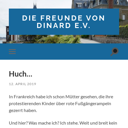
DIE FREUNDE VON
DINARD E.V.
Suchfe
Mobile-
ein-/a
Menü
ein-/ausblenden
Huch…
12. APRIL 2019
In Frankreich habe ich schon Mütter gesehen, die ihre
protestierenden Kinder über rote Fußgängerampeln
gezerrt haben.
Und hier? Was mache ich? Ich stehe. Weit und breit kein