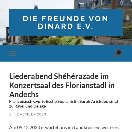
DIE FREUNDE VON
DINARD E.V.
Suchfe
Mobile-
ein-/a
Menü
ein-/ausblenden
Liederabend Shéhérazade im
Konzertsaal des Florianstadl in
Andechs
Franzöisisch-zypriotische Sopranistin Sarah Aristidou singt
zu Ravel und Delage
5. NOVEMBER 2023
Am 09.12.2023 erwartet uns im Landkreis ein weiteres