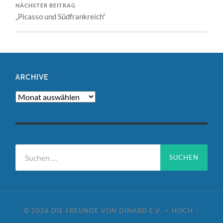
NÄCHSTER BEITRAG
„Picasso und Südfrankreich“
ARCHIVE
Archive
Suchen
nach:
© 2026
DIE FREUNDE VON DINARD E.V.
—
HOCH ↑